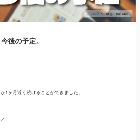
https://okane-ga-nai.com
と今後の予定。
とか1ヶ月近く続けることができました。
)／