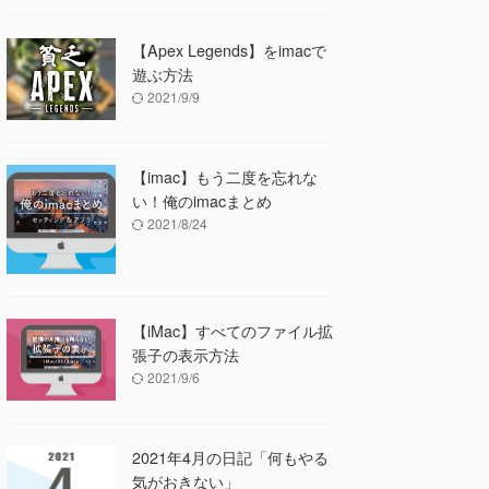
【Apex Legends】をimacで
遊ぶ方法
2021/9/9
【imac】もう二度を忘れな
い！俺のimacまとめ
2021/8/24
【iMac】すべてのファイル拡
張子の表示方法
2021/9/6
2021年4月の日記「何もやる
気がおきない」