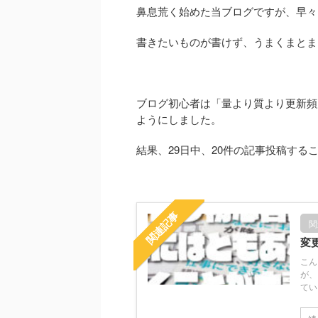
鼻息荒く始めた当ブログですが、早々
書きたいものが書けず、うまくまとま
ブログ初心者は「量より質より更新頻
ようにしました。
結果、29日中、20件の記事投稿する
関連記事
関
変
こん
が、
てい