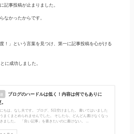
に記事投稿が止まりました。
らなかったからです。
度！」という言葉を見つけ、第一に記事投稿を心がける
ことに成功しました。
ブログのハードルは低く！内容は何でもありに
連
更。
にちは、なし夫です。 ブログ、5日空けました。 書いてはいました
うまくまとめられませんでした。 そしたら、どんどん書けなくなっ
きました。 「良い記事」を書きたいのに書けない。 ...