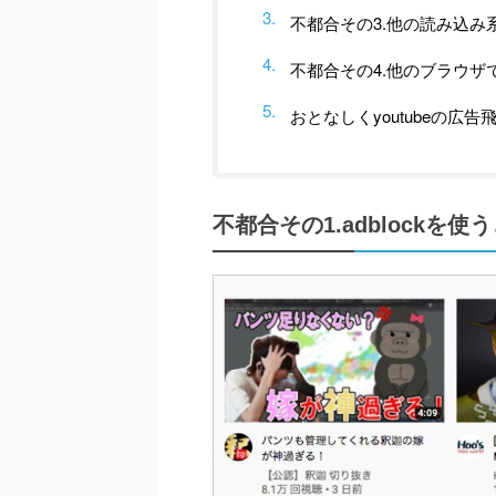
不都合その3.他の読み込み
不都合その4.他のブラウザ
おとなしくyoutubeの
不都合その1.adblockを使