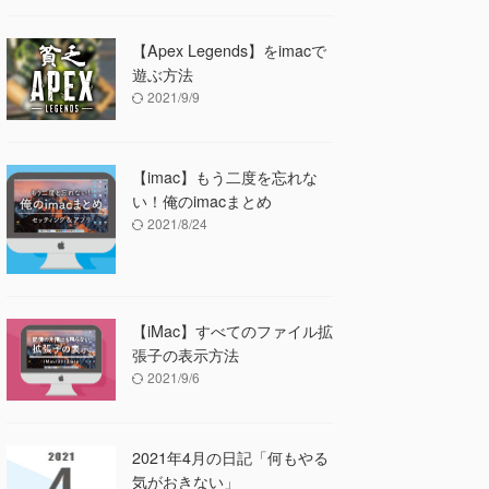
【Apex Legends】をimacで
遊ぶ方法
2021/9/9
【imac】もう二度を忘れな
い！俺のimacまとめ
2021/8/24
【iMac】すべてのファイル拡
張子の表示方法
2021/9/6
2021年4月の日記「何もやる
気がおきない」