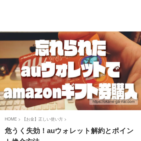
お金がない.com
多重債務者子供部屋おじさんはふんばりたい。
https://okane-ga-nai.com
HOME
>
【お金】正しい使い方
>
危うく失効！auウォレット解約とポイン