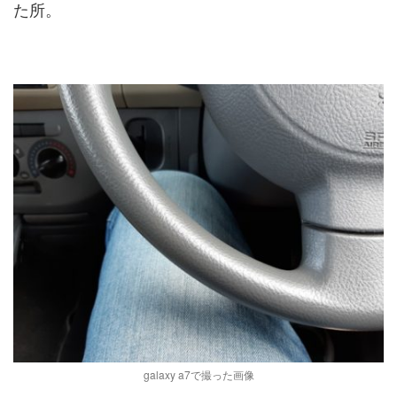
た所。
galaxy a7で撮った画像