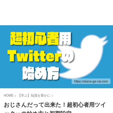
お金がない.com
多重債務者子供部屋おじさんはふんばりたい。
https://okane-ga-nai.com
HOME
>
【学ぶ】知識を豊かに
>
おじさんだって出来た！超初心者用ツイ