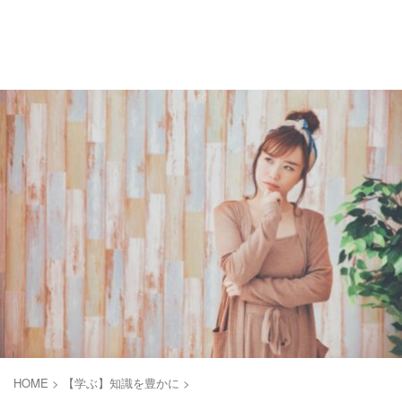
お金がない.com
多重債務者子供部屋おじさんはふんばりたい。
HOME
>
【学ぶ】知識を豊かに
>