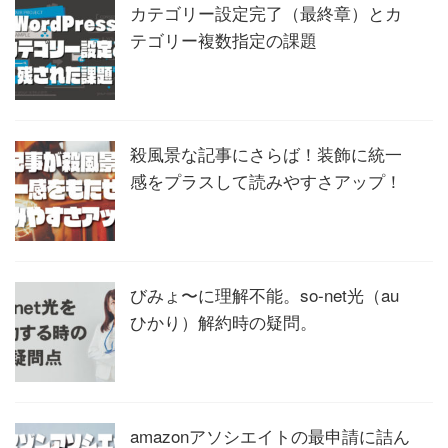
カテゴリー設定完了（最終章）とカ
テゴリー複数指定の課題
殺風景な記事にさらば！装飾に統一
感をプラスして読みやすさアップ！
びみょ〜に理解不能。so-net光（au
ひかり）解約時の疑問。
amazonアソシエイトの最申請に詰ん